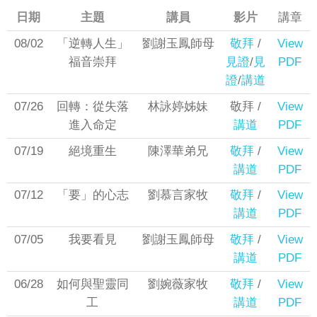
日期
主題
講員
影片
講章
08/02
「逆轉人生」
劉謝玉鳳師母
敬拜
/
View
福音崇拜
見證
/
見
PDF
證
/
講道
07/26
回轉：從失落
林詠婷姊妹
敬拜 /
View
進入命定
講道
PDF
07/19
絕境重生
陳澤華弟兄
敬拜
/
View
講道
PDF
07/12
「要」的心志
劉慕言家牧
敬拜
/
View
講道
PDF
07/05
我要看見
劉謝玉鳳師母
敬拜
/
View
講道
PDF
06/28
如何與聖靈同
劉婉薇家牧
敬拜
/
View
工
講道
PDF