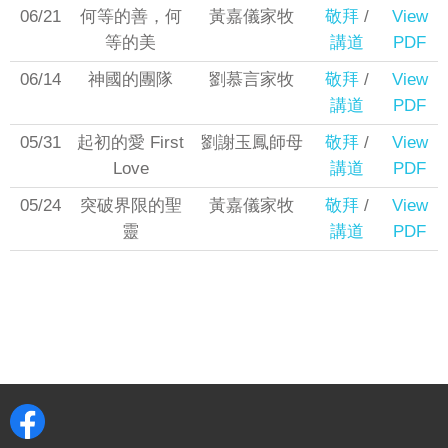
06/21
何等的善，何
黃嘉儀家牧
敬拜
/
View
等的美
講道
PDF
06/14
神國的團隊
劉慕言家牧
敬拜
/
View
講道
PDF
05/31
起初的愛 First
劉謝玉鳳師母
敬拜
/
View
Love
講道
PDF
05/24
突破界限的聖
黃嘉儀家牧
敬拜
/
View
靈
講道
PDF