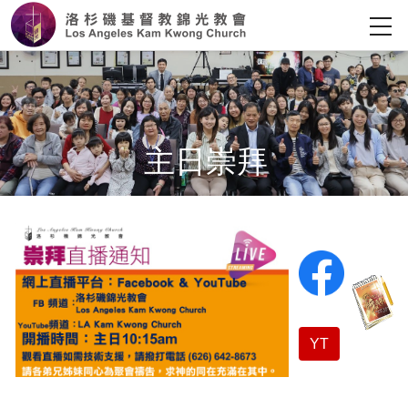
主日崇拜
YT