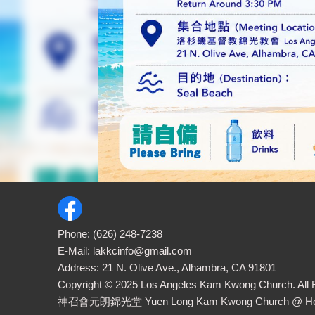
Phone:
(626) 248-7238
E-Mail:
lakkcinfo@gmail.com
Address: 21 N. Olive Ave., Alhambra, CA 91801
Copyright ©
2025
Los Angeles Kam Kwong Church. All 
神召會元朗錦光堂 Yuen Long Kam Kwong Church
@ Ho