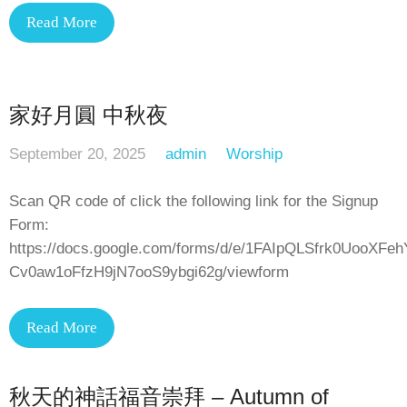
Read More
家好月圓 中秋夜
September 20, 2025
admin
Worship
Scan QR code of click the following link for the Signup
Form:
https://docs.google.com/forms/d/e/1FAIpQLSfrk0UooXFe
Cv0aw1oFfzH9jN7ooS9ybgi62g/viewform
Read More
秋天的神話福音崇拜 – Autumn of