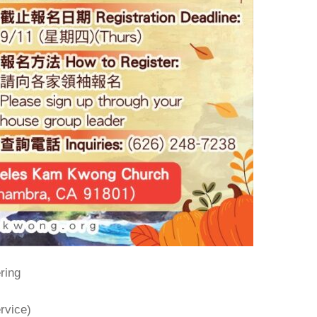
ing
vice)