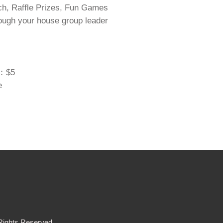
ffle Prizes, Fun Games
your house group leader
：$5
e
Rights Reserved.